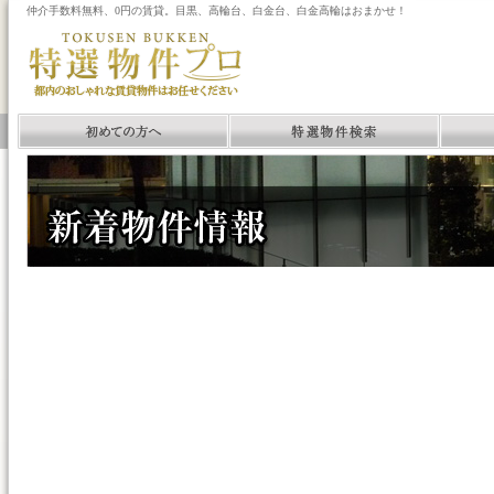
仲介手数料無料、0円の賃貸。目黒、高輪台、白金台、白金高輪はおまかせ！